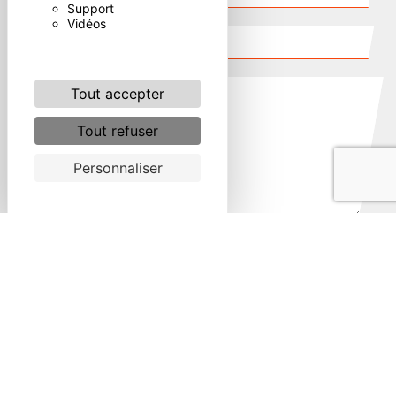
Support
Vidéos
Tout accepter
Tout refuser
Personnaliser
Combien font un plus un
En cochant cette case, j'accepte les conditions
particulières ci-dessous **
ENVOYER