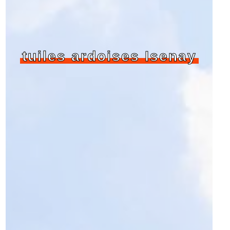
tuiles ardoises Isenay