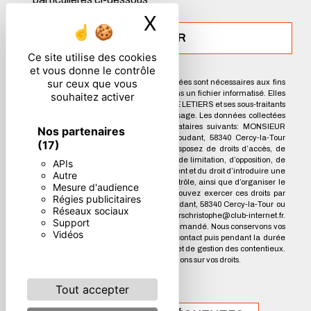
X
Masquer le ban
ENVOYER
Ce site utilise des cookies
et vous donne le contrôle
sur ceux que vous
** Les données personnelles communiquées sont nécessaires aux fins
de vous contacter et sont enregistrées dans un fichier informatisé. Elles
souhaitez activer
sont destinées à MONSIEUR CHRISTOPHE LETIERS et ses sous-traitants
dans le seul but de répondre à votre message. Les données collectées
seront communiquées aux seuls destinataires suivants: MONSIEUR
Nos partenaires
CHRISTOPHE LETIERS 28B Av. Louis Coudant, 58340 Cercy-la-Tour
(17)
letierschristophe@club-internet.fr. Vous disposez de droits d’accès, de
rectification, d’effacement, de portabilité, de limitation, d’opposition, de
APIs
retrait de votre consentement à tout moment et du droit d’introduire une
Autre
réclamation auprès d’une autorité de contrôle, ainsi que d’organiser le
Mesure d'audience
sort de vos données post-mortem. Vous pouvez exercer ces droits par
Régies publicitaires
voie postale à l'adresse 28B Av. Louis Coudant, 58340 Cercy-la-Tour ou
Réseaux sociaux
par courrier électronique à l'adresse letierschristophe@club-internet.fr.
Support
Un justificatif d'identité pourra vous être demandé. Nous conservons vos
Vidéos
données pendant la période de prise de contact puis pendant la durée
de prescription légale aux fins probatoires et de gestion des contentieux.
Consultez le site cnil.fr pour plus d’informations sur vos droits.
Tout accepter