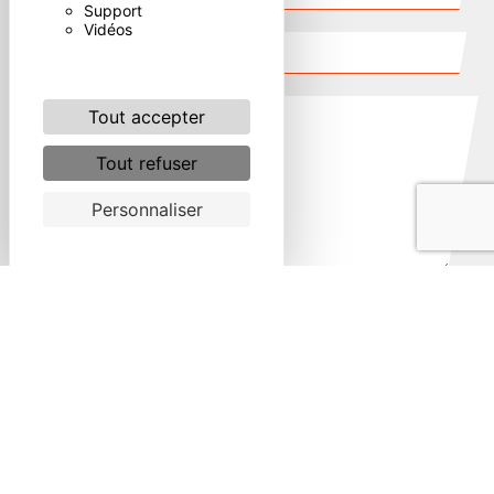
Support
Vidéos
Tout accepter
Tout refuser
Personnaliser
Combien font un plus deux
En cochant cette case, j'accepte les conditions
particulières ci-dessous **
ENVOYER