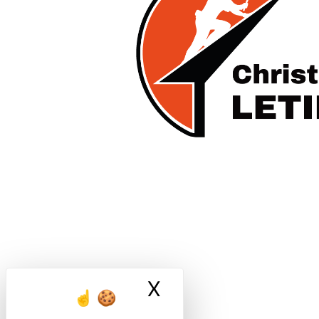
X
Masquer le ban