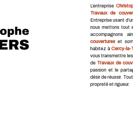
L’entreprise
Christo
Travaux de couver
Entreprise usant d’un
nous mettons tout e
accompagnons ai
couvertures
et somm
habitez à
Cercy-la-
vous transmettre le
de
Travaux de couv
passion et le parta
désir de réussir. Tou
propreté et rigueur.
deau des cookies