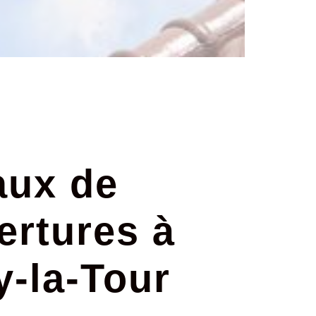
aux de
ertures à
y-la-Tour