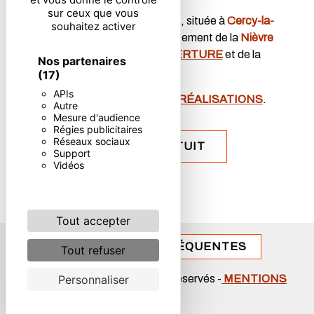
sur ceux que vous
La société
Letiers Christophe
, située à
Cercy-la-
souhaitez activer
Tour
, intervient dans le département de la
Nièvre
dans le domaine de la
COUVERTURE
et de la
Nos partenaires
MAÇONNERIE
.
(17)
APIs
Découvrez nous grâce à nos
RÉALISATIONS
.
Autre
Mesure d'audience
Régies publicitaires
Réseaux sociaux
DEVIS GRATUIT
Support
Vidéos
Tout accepter
RECHERCHES FRÉQUENTES
Tout refuser
Personnaliser
©
VISTALID
- 2026 - Tous droits réservés -
MENTIONS
LÉGALES