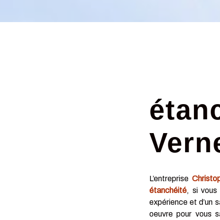
étan
Vern
L’entreprise
Christo
étanchéité
, si vous
expérience et d’un s
oeuvre pour vous s