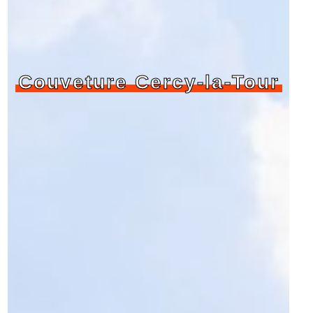
Couveture Cercy-la-Tour